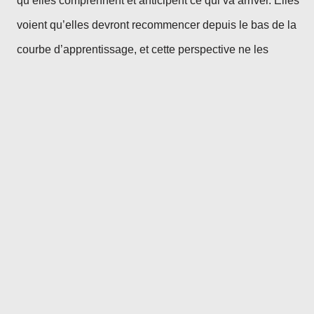
qu’elles comprennent et anticipent ce qui va arriver. Elles
voient qu’elles devront recommencer depuis le bas de la
courbe d’apprentissage, et cette perspective ne les
enchante pas.
Avons-nous vraiment fourni les bonnes
ressources ?
Vous pourriez argumenter que vous avez fourni toutes
les ressources nécessaires pour aider les gens à
acquérir les nouvelles compétences dont ils ont besoin.
Bien que cela puisse être vrai, il est utile de creuser un
peu plus profondément. Bien souvent, les ressources
nécessaires pour soutenir les employés ne sont pas