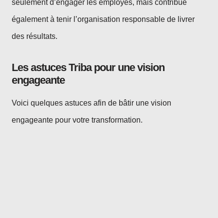
seulement d’engager les employés, mais contribue
également à tenir l’organisation responsable de livrer
des résultats.
Les astuces Triba pour une vision
engageante
Voici quelques astuces afin de bâtir une vision
engageante pour votre transformation.
Soyez clair et concis : Formulez votre vision de
manière simple et facile à comprendre.
Inspirez l’émotion : Créez une vision qui suscite
l’enthousiasme et la passion
Alignez-vous sur les valeurs : Assurez-vous que