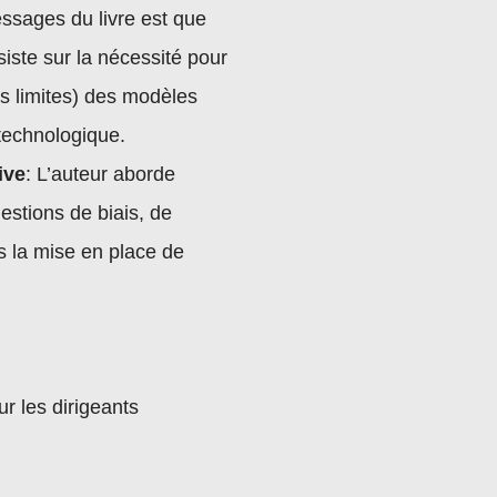
ssages du livre est que
siste sur la nécessité pour
es limites) des modèles
 technologique.
ive
: L’auteur aborde
estions de biais, de
ns la mise en place de
r les dirigeants
 à des exemples
eurs vers une