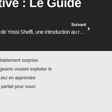
ive : Le Guide
Suivant
The Magic Conveyor Belt de Yossi Sheffi, une introduction au rôle des technologies dans la chaîne d’approvisionnement
réablement surprise.
geants voulant exploiter le
voulez en apprendre
parfait pour vous!