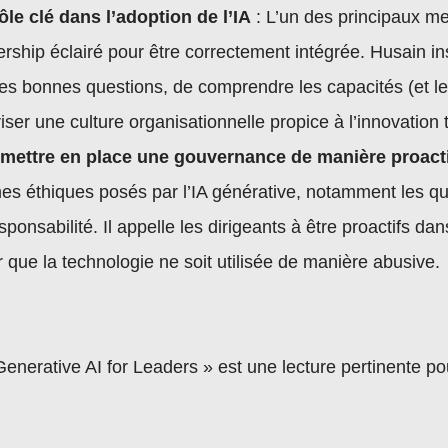
ôle clé dans l’adoption de l’IA
: L’un des principaux me
ership éclairé pour être correctement intégrée. Husain in
les bonnes questions, de comprendre les capacités (et l
riser une culture organisationnelle propice à l’innovation
 mettre en place une gouvernance de manière proact
s éthiques posés par l’IA générative, notamment les qu
ponsabilité. Il appelle les dirigeants à être proactifs da
r que la technologie ne soit utilisée de manière abusive.
Generative AI for Leaders » est une lecture pertinente pou
uhaitant comprendre et exploiter l’IA générative. Grâce
ncrets et à des conseils pratiques, Husain guide les lect