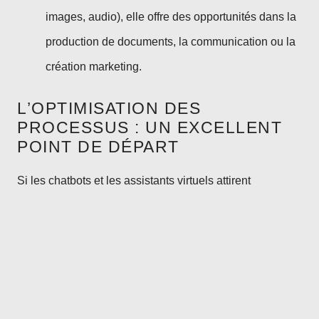
images, audio), elle offre des opportunités dans la
production de documents, la communication ou la
création marketing.
L’OPTIMISATION DES
PROCESSUS : UN EXCELLENT
POINT DE DÉPART
Si les chatbots et les assistants virtuels attirent
l’attention, les gains les plus immédiats pour une PME se
trouvent souvent dans l’automatisation et l’optimisation
des processus internes.
Ces initiatives permettent d’
accroître l’efficacité, de
réduire les erreurs et de libérer du temps pour des