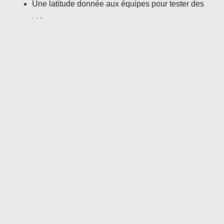
Une latitude donnée aux équipes pour tester des
idées
Un environnement sans trop de red tape
Une reconnaissance du droit à l’essai… et à
l’erreur
C’est une approche très différente de ce qu’on voit
souvent dans les grandes organisations d’ingénierie, où
l’analyse prend parfois le dessus sur l’action.
POURQUOI ÇA FONCTIONNE?
Leur recette? Simplicité et pragmatisme.
Pas de techno pour la techno
: on commence par