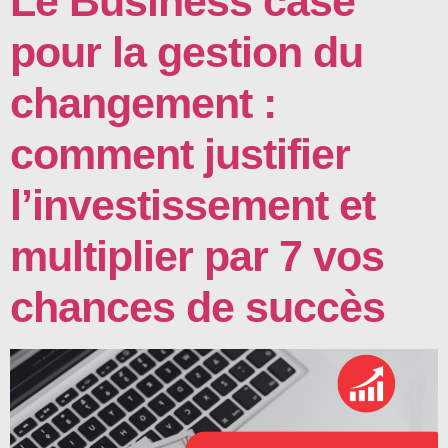
Le Business case
pour la gestion du
changement :
comment justifier
l’investissement et
multiplier par 7 vos
chances de succès