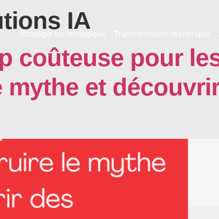
tions IA
Stratégie technologique
Transformation numérique
rop coûteuse pour l
e mythe et découvri