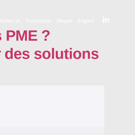
Atelier IA
Partenaires
Blogue
English
es PME ?
r des solutions