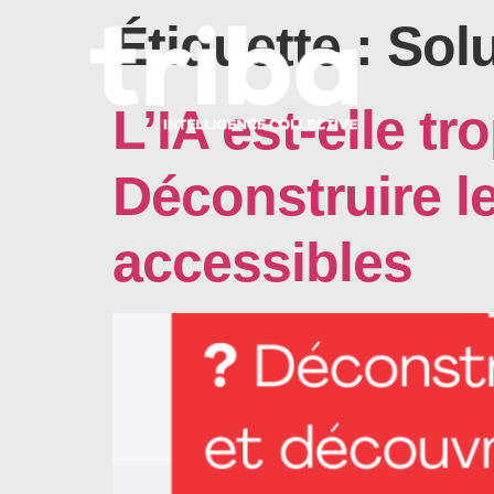
Étiquette :
Solu
L’IA est-elle t
Déconstruire l
accessibles